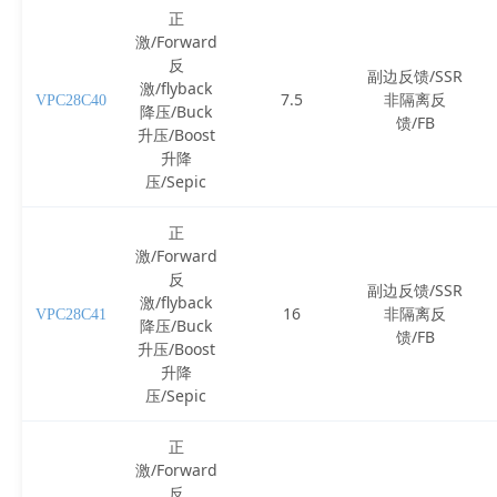
正
激/Forward
反
副边反馈/SSR
激/flyback
7.5
非隔离反
VPC28C40
降压/Buck
馈/FB
升压/Boost
升降
压/Sepic
正
激/Forward
反
副边反馈/SSR
激/flyback
16
非隔离反
VPC28C41
降压/Buck
馈/FB
升压/Boost
升降
压/Sepic
正
激/Forward
反