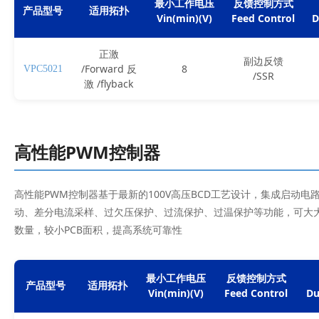
最小工作电压

反馈控制方式

产品型号
适用拓扑
Vin(min)(V)
Feed Control
D
正激
副边反馈
/Forward 反
8
VPC5021
/SSR
激 /flyback
高性能PWM控制器
高性能PWM控制器基于最新的100V高压BCD工艺设计，集成启动电
动、差分电流采样、过欠压保护、过流保护、过温保护等功能，可大大
数量，较小PCB面积，提高系统可靠性
最小工作电压

反馈控制方式

产品型号
适用拓扑
Vin(min)(V)
Feed Control
Du