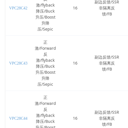
副边反馈/SSR
激/flyback
16
非隔离反
VPC28C42
降压/Buck
馈/FB
升压/Boost
升降
压/Sepic
正
激/Forward
反
副边反馈/SSR
激/flyback
16
非隔离反
VPC28C43
降压/Buck
馈/FB
升压/Boost
升降
压/Sepic
正
激/Forward
反
副边反馈/SSR
激/flyback
16
非隔离反
VPC28C44
降压/Buck
馈/FB
升压/Boost