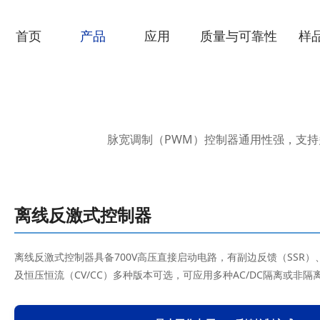
热门
首页
产品
应用
质量与可靠性
样
脉宽调制（PWM）控制器通用性强，支持
离线反激式控制器
离线反激式控制器具备700V高压直接启动电路，有副边反馈（SSR）
及恒压恒流（CV/CC）多种版本可选，可应用多种AC/DC隔离或非