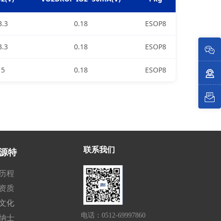
3.3
0.18
ESOP8
3.3
0.18
ESOP8
򠤘
电话咨询
5
0.18
ESOP8
󩄀
0512-69997860
官方微信
样品申请
򠥶
联系我们
源特
历程
资质
文化
电话：0512-69997860

纳士