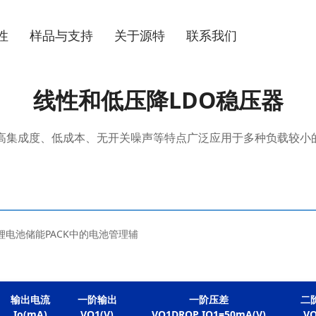
性
样品与支持
关于源特
联系我们
线性和低压降LDO稳压器
其高集成度、低成本、无开关噪声等特点广泛应用于多种负载较小
电池储能PACK中的电池管理辅
输出电流

一阶输出

一阶压差

二阶
Io(mA)
VO1(V)
VO1DROP IO1=50mA(V)
VO