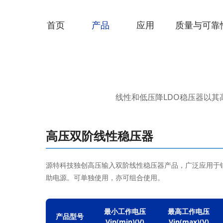
热门
首页
产品
应用
质量与可靠
线性和低压降LDO稳压器以
高压双阶线性稳压器
源特科技独创高压输入双阶线性稳压器产品，广泛应用于锂
助电源。可单独使用，亦可组合使用。
最小工作电压

最高工作电压

产品型号
Vin(min)(V)
Vin(max)(V)